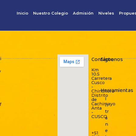
Inicio
Nuestro Colegio
Admisión
Niveles
Propues
Contacto
Síguenos
i
s
Km
v
10.5
Carretera
Cusco
-
Herramientas
Chinchero
Distrito
n
I
de
Cachimayo
f
n
Anta
tr
-
CUSCO
n
a
n
e
+51