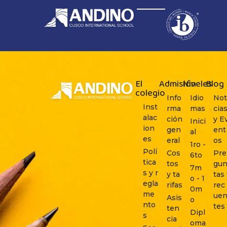
Sergio Prieto
El
Admisión
Niveles
Blog
colegio
Info
Idio
Not
Inst
rma
mas
cia
alac
ción
y E
Inici
ion
gen
ent
al
es
eral
os
1ro -
Polí
Cos
Pre
6to
tica
tos
gu
7m
s y r
y ta
tas 
o - 1
egla
rifas
rec
0m
me
ue
Asis
o
nto
tes
ten
Dipl
s
cia
oma