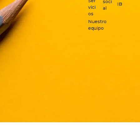
Ser
soci
IB
vici
al
os
Nuestro
equipo