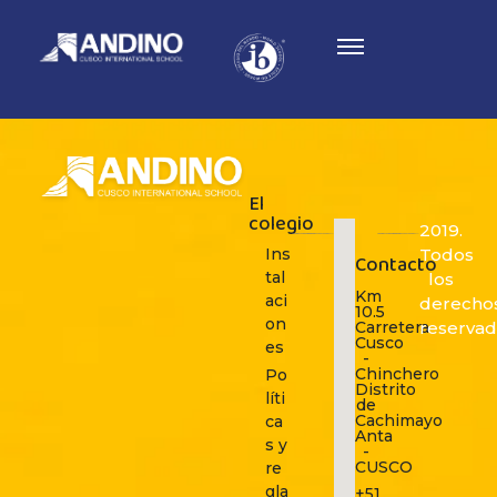
Heidy Sánchez
El
colegio
2019.
Ins
Todos
Contacto
tal
los
Km
aci
derecho
10.5
on
Carretera
reservad
Cusco
es
-
Chinchero
Po
Distrito
líti
de
Cachimayo
ca
Anta
s y
-
CUSCO
re
gla
+51