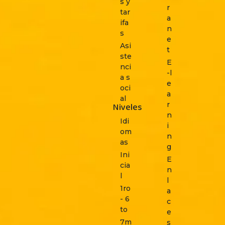
s y
r
tar
a
ifa
n
s
e
Asi
t
ste
E
nci
-l
a s
e
oci
a
al
r
Niveles
n
Idi
i
om
n
as
g
Ini
E
cia
n
l
l
1ro
a
- 6
c
to
e
7m
s