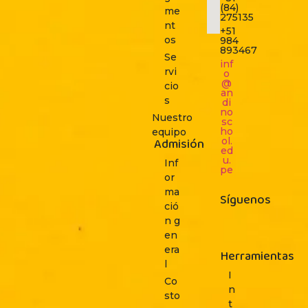
(84)
me
275135
nt
+51
os
984
893467
Se
inf
rvi
o
@
cio
an
s
di
no
Nuestro
sc
ho
equipo
Admisión
ol.
ed
u.
Inf
pe
or
ma
Síguenos
ció
n g
en
era
Herramientas
l
I
Co
n
sto
t