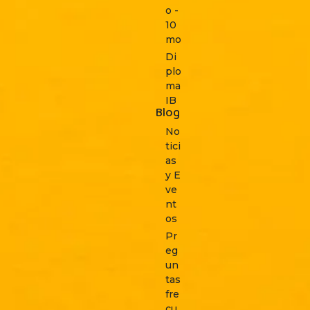
o -
10
mo
Di
plo
ma
IB
Blog
No
tici
as
y E
ve
nt
os
Pr
eg
un
tas
fre
cu