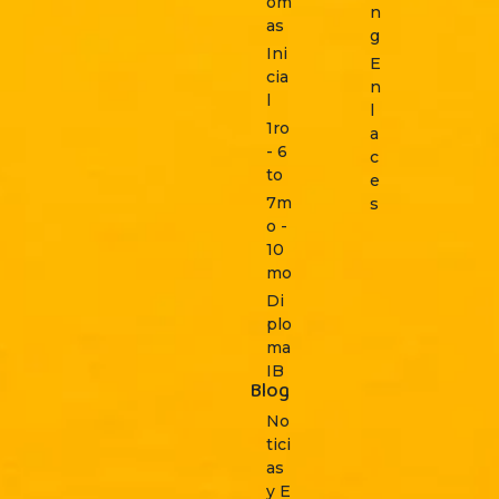
om
n
as
g
Ini
E
cia
n
l
l
1ro
a
- 6
c
to
e
7m
s
o -
10
mo
Di
plo
ma
IB
Blog
No
tici
as
y E