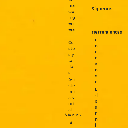
ma
Síguenos
ció
n g
en
era
Herramientas
l
I
Co
n
sto
t
s y
r
tar
a
ifa
n
s
e
Asi
t
ste
E
nci
-l
a s
e
oci
a
al
r
Niveles
n
Idi
i