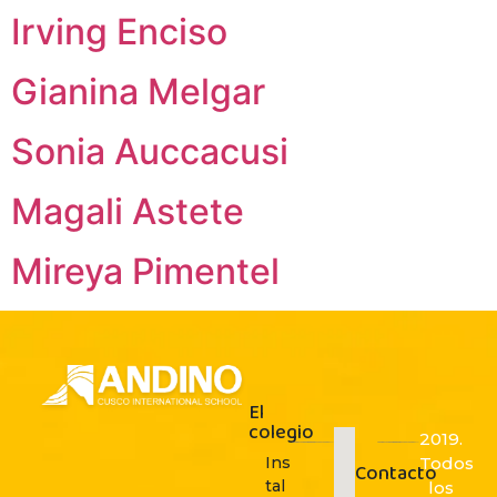
Irving Enciso
Gianina Melgar
Sonia Auccacusi
Magali Astete
Mireya Pimentel
El
colegio
2019.
Ins
Todos
Contacto
tal
los