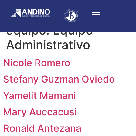
Categorias de
equipo:
Equipo
Administrativo
Nicole Romero
Stefany Guzman Oviedo
Yamelit Mamani
Mary Auccacusi
Ronald Antezana